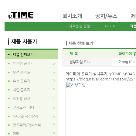
제 목
와이파이 공유
제품 전체보기
■
첨부파일 #1 :
2.png (fil
유무선 공유기
■
무선 랜카드
■
와이파이 공유기 설치후기, ipTIME A604G
https://blog.naver.com/7andsoul/2
유선 공유기
■
백업 공유기
■
스위칭 허브
■
랜카드/안테나
■
NAS 및 저장장치
■
컨트롤러/액세서리
■
기타
■