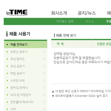
제 목
친절한 상담
제품 전체보기
■
유무선 공유기
■
김태일 상담사님,
덕분에공유기 문제 잘 해결했습니다.
무선 랜카드
■
진심으로 감사드려요.좋은 하루되시기 바랍니다
유선 공유기
■
백업 공유기
■
스위칭 허브
■
랜카드/안테나
■
▲
내 방만 무선 신호가 약하다? 아이피타임 기
NAS 및 저장장치
■
▼
와이파이증폭기 Extender-GIGA 설치 후기
컨트롤러/액세서리
■
기타
■