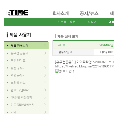
제 목
아이피타임 
제품 전체보기
■
첨부파일 #1 :
1.png (fil
유무선 공유기
■
무선 랜카드
■
[유무선공유기] 아이피타임 A2003NS-MU
https://likefred.blog.me/221419601
유선 공유기
■
백업 공유기
■
스위칭 허브
■
랜카드/안테나
■
NAS 및 저장장치
■
컨트롤러/액세서리
■
기타
■