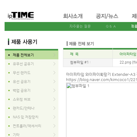
제 목
아이피타임 
제품 전체보기
■
첨부파일 #1 :
22.png (fi
유무선 공유기
■
무선 랜카드
■
아이피타임 와이파이확장기 Extender-A
https://blog.naver.com/kimcoco1/2
유선 공유기
■
백업 공유기
■
스위칭 허브
■
랜카드/안테나
■
NAS 및 저장장치
■
컨트롤러/액세서리
■
기타
■