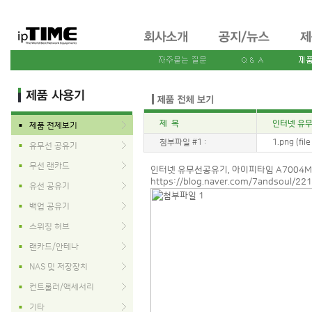
제 목
인터넷 유무
제품 전체보기
■
첨부파일 #1 :
1.png (fil
유무선 공유기
■
무선 랜카드
■
인터넷 유무선공유기, 아이피타임 A7004M
https://blog.naver.com/7andsoul/2
유선 공유기
■
백업 공유기
■
스위칭 허브
■
랜카드/안테나
■
NAS 및 저장장치
■
컨트롤러/액세서리
■
기타
■