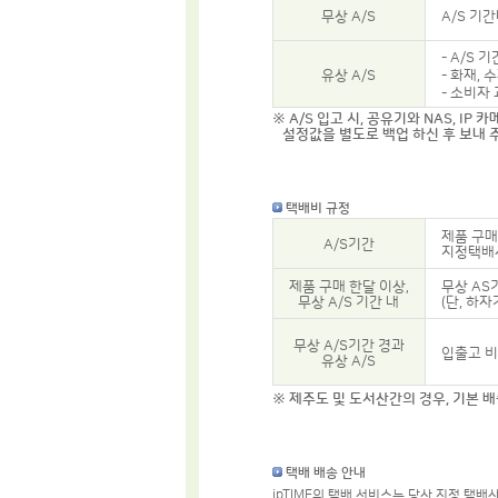
무상 A/S
A/S 기
- A/S 
유상 A/S
- 화재,
- 소비자
※ A/S 입고 시, 공유기와 NAS, I
설정값을 별도로 백업 하신 후 보내 
택배비 규정
제품 구매
A/S기간
지정택배사
제품 구매 한달 이상,
무상 AS
무상 A/S 기간 내
(단, 하
무상 A/S기간 경과
입출고 비
유상 A/S
※ 제주도 및 도서산간의 경우, 기본 
택배 배송 안내
ipTIME의 택배 서비스는 당사 지정 택배