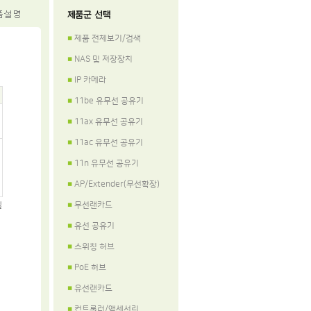
제품 전체보기/검색
■
NAS 및 저장장치
■
IP 카메라
■
11be 유무선 공유기
■
11ax 유무선 공유기
■
11ac 유무선 공유기
■
11n 유무선 공유기
■
AP/Extender(무선확장)
■
무선랜카드
일
■
유선 공유기
■
스위칭 허브
■
PoE 허브
■
유선랜카드
■
컨트롤러/액세서리
■