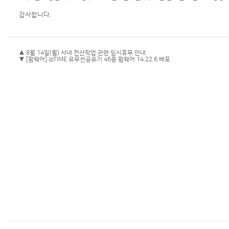
감사합니다.
▲ 8월 14일(월) 사내 전산작업 관련 임시휴무 안내
▼ [펌웨어] ipTIME 유무선공유기 46종 펌웨어 14.22.6 배포