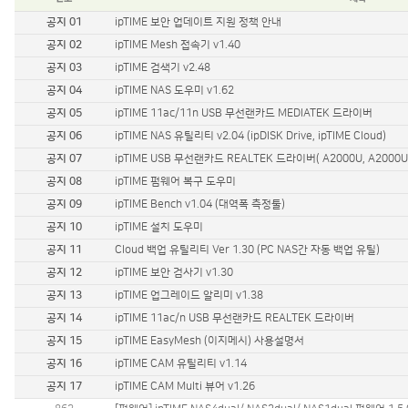
유선랜카드
공지 01
ipTIME 보안 업데이트 지원 정책 안내
기가비트 허브
스위칭 허브
공지 02
ipTIME Mesh 접속기 v1.40
11g 무선공유기
공지 03
ipTIME 검색기 v2.48
11g 무선랜카드
공지 04
ipTIME NAS 도우미 v1.62
백업공유기
공지 05
ipTIME 11ac/11n USB 무선랜카드 MEDIATEK 드라이버
멀티미디어
공지 06
ipTIME NAS 유틸리티 v2.04 (ipDISK Drive, ipTIME Cloud)
무선안테나
공지 07
ipTIME USB 무선랜카드 REALTEK 드라이버( A2000U, A2000UA, 
기타
공지 08
ipTIME 펌웨어 복구 도우미
공지 09
ipTIME Bench v1.04 (대역폭 측정툴)
공지 10
ipTIME 설치 도우미
공지 11
Cloud 백업 유틸리티 Ver 1.30 (PC NAS간 자동 백업 유틸)
공지 12
ipTIME 보안 검사기 v1.30
공지 13
ipTIME 업그레이드 알리미 v1.38
공지 14
ipTIME 11ac/n USB 무선랜카드 REALTEK 드라이버
공지 15
ipTIME EasyMesh (이지메시) 사용설명서
공지 16
ipTIME CAM 유틸리티 v1.14
공지 17
ipTIME CAM Multi 뷰어 v1.26