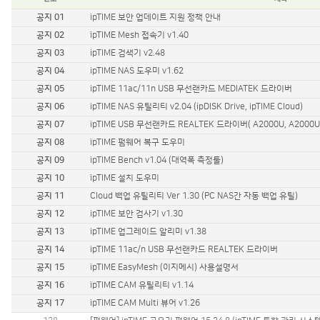
유선랜카드
공지 01
ipTIME 보안 업데이트 지원 정책 안내
기가비트 허브
스위칭 허브
공지 02
ipTIME Mesh 접속기 v1.40
11g 무선공유기
공지 03
ipTIME 검색기 v2.48
11g 무선랜카드
공지 04
ipTIME NAS 도우미 v1.62
백업공유기
공지 05
ipTIME 11ac/11n USB 무선랜카드 MEDIATEK 드라이버
멀티미디어
공지 06
ipTIME NAS 유틸리티 v2.04 (ipDISK Drive, ipTIME Cloud)
무선안테나
공지 07
ipTIME USB 무선랜카드 REALTEK 드라이버( A2000U, A2000UA, 
기타
공지 08
ipTIME 펌웨어 복구 도우미
공지 09
ipTIME Bench v1.04 (대역폭 측정툴)
공지 10
ipTIME 설치 도우미
공지 11
Cloud 백업 유틸리티 Ver 1.30 (PC NAS간 자동 백업 유틸)
공지 12
ipTIME 보안 검사기 v1.30
공지 13
ipTIME 업그레이드 알리미 v1.38
공지 14
ipTIME 11ac/n USB 무선랜카드 REALTEK 드라이버
공지 15
ipTIME EasyMesh (이지메시) 사용설명서
공지 16
ipTIME CAM 유틸리티 v1.14
공지 17
ipTIME CAM Multi 뷰어 v1.26