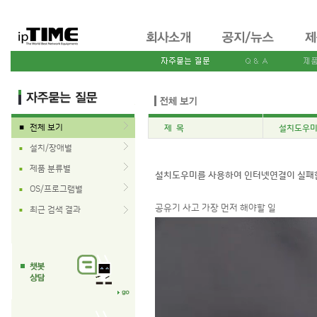
전체 보기
제 목
설치도우미
■
설치/장애별
■
제품 분류별
■
설치도우미를 사용하여 인터넷연결이 실패한
OS/프로그램별
■
공유기 사고 가장 먼저 해야할 일
최근 검색 결과
■