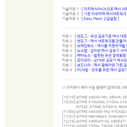
기술자료 1 :
[ 이지메시PACK으로 메시 네
기술자료 2 :
[ 기존 라우터에 메시네트워크
기술자료 3 :
[ Easy Mesh 고급설정 ]
리뷰 1 :
[ 썬도그 - 무선 공유기로 메시 네
리뷰 2 :
[ 썬도그 - 메시 네트워크를 만들
리뷰 3 :
[ 브레인박스 - 메시를 지원하게될 
리뷰 4 :
[ 뉴스탭 - 값비싼 메시 공유기 사
리뷰 5 :
[ 베타뉴스 - 발전된 무선 영역확
리뷰 6 :
[ 모이모이 - ipTIME 공유기 메시
리뷰 7 :
[ 보드나라 - 메시 펌웨어로 기존 공
리뷰 8 :
[ PC사랑 - 모두를 위한 메시 공유기, 
○ 이지메시 베타 시험 펌웨어 업데이트 내
[10/10] ipTIME A604G-MU, A604R,
[10/24] ipTIME A1004NS, A1004, A
[10/25]
N702E, N704E, N704V5, N60
[11/04] ipTIME A804NS-MU, N704
[11/27] ipTIME N604Black, Extende
[12/16] ipTIME A9004M-X2, A8004T
[12/19] ipTIME T5004, T5008 2개 