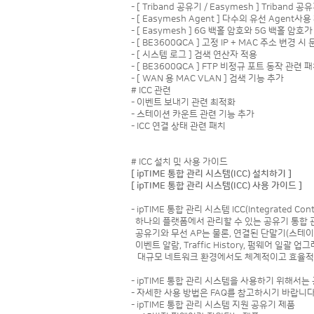
- [ Triband 공유기 / Easymesh ] Trib
- [ Easymesh Agent ] 다수의 유선 Agen
- [ Easymesh ] 6G 백홀 암호와 5G 백홀 암호
- [ BE3600QCA ] 고정 IP + MAC 주소 변경 
- [ 시스템 로그 ] 검색 연산자 적용
- [ BE3600QCA ] FTP 비정규 포트 동작 관련 
- [ WAN 용 MAC VLAN ] 검색 기능 추가
# ICC 관련
- 이벤트 보내기 관련 최적화
- 스테이션 카운트 관련 기능 추가
- ICC 연결 상태 관련 패치
# ICC 설치 및 사용 가이드
[ ipTIME 통합 관리 시스템(ICC) 설치하기 ]
[ ipTIME 통합 관리 시스템(ICC) 사용 가이드 ]
- ipTIME 통합 관리 시스템 ICC(Integrated 
하나의 플랫폼에서 관리할 수 있는 공유기 통합 
공유기와 무선 AP는 물론, 연결된 단말기(스테
이벤트 알람, Traffic History, 펌웨어 일괄
대규모 네트워크 환경에서도 체계적이고 효율적
- ipTIME 통합 관리 시스템을 사용하기 위해서는 
- 자세한 사용 방법은 FAQ를 참고하시기 바랍니다
- ipTIME 통합 관리 시스템 지원 공유기 제품