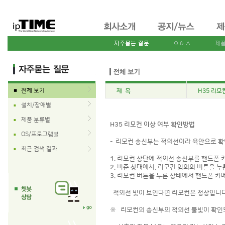
전체 보기
제 목
H35 리모
■
설치/장애별
■
제품 분류별
■
H35
리모컨
이상
여부
확인방법
OS/프로그램별
■
- 리모컨 송신부는 적외선이라 육안으로 확
최근 검색 결과
■
1.
리모컨 상단에 적외선 송신부를 핸드폰 
2.
비춘 상태에서, 리모컨 임의의 버튼을 누
3.
리모컨 버튼을 누른 상태에서 핸드폰 카
적외선 빛이 보인다면 리모컨은 정상입니다
※ 리모컨의 송신부의 적외선 불빛이 확인