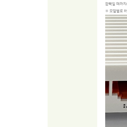
깜빡일 때까지(
※ 모델별로 R