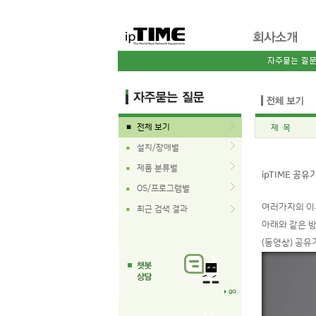
전체 보기
제 목
■
설치/장애별
■
제품 분류별
■
ipTIME 공
OS/프로그램별
■
여러가지의 이
최근 검색 결과
■
아래와 같은 방
(동영상) 공