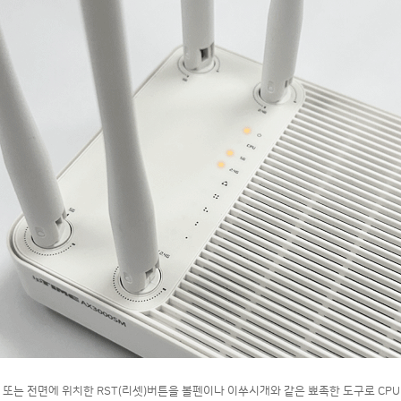
면 또는 전면에 위치한 RST(리셋)버튼을 볼펜이나 이쑤시개와 같은 뾰족한 도구로 CP