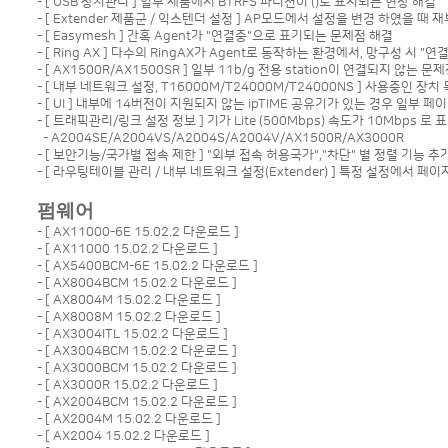
- [ USB 장치관리 ] 일부 제품에서 BTRFS 파티션이 ()로 표시되는 현상 해결
- [ Extender 제품군 / 익스텐더 설정 ] AP모드에서 설정을 변경 하였을 
- [ Easymesh ] 간혹 Agent가 "연결중"으로 표기되는 문제점 해결
- [ Ring AX ] 다수의 RingAX가 Agent로 동작하는 환경에서, 망구성 시 
- [ AX1500R/AX1500SR ] 일부 11b/g 전용 station이 연결되지 않는 문
- [ 내부 네트워크 설정, T16000M/T24000M/T24000NS ] 사용중인
- [ UI ] 내부에 14버전이 지원되지 않는 ipTIME 공유기가 있는 경우 일부
- [ 트래픽관리/링크 설정 정보 ] 기가 Lite (500Mbps) 속도가 10Mbps 
- A2004SE/A2004VS/A2004S/A2004V/AX1500R/AX3000R
- [ 보안기능/국가별 접속 제한 ] "외부 접속 허용국가","차단" 별 정렬 기능 추
- [ 라우팅테이블 관리 / 내부 네트워크 설정(Extender) ] 특정 설정에서 
펌웨어
- [
AX11000-6E 15.02.2 다운로드
]
- [
AX11000 15.02.2 다운로드
]
- [
AX5400BCM-6E 15.02.2 다운로드
]
- [
AX8004BCM 15.02.2 다운로드
]
- [
AX8004M 15.02.2 다운로드
]
- [
AX8008M 15.02.2 다운로드
]
- [
AX3004ITL 15.02.2 다운로드
]
- [
AX3004BCM 15.02.2 다운로드
]
- [
AX3000BCM 15.02.2 다운로드
]
- [
AX3000R 15.02.2 다운로드
]
- [
AX2004BCM 15.02.2 다운로드
]
- [
AX2004M 15.02.2 다운로드
]
- [
AX2004 15.02.2 다운로드
]